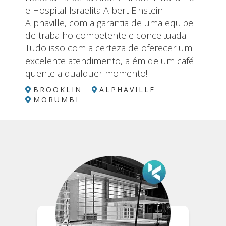
e Hospital Israelita Albert Einstein
Alphaville, com a garantia de uma equipe
de trabalho competente e conceituada.
Tudo isso com a certeza de oferecer um
excelente atendimento, além de um café
AV. ENGENHEIRO LUÍS CARLOS BERRINI, 1748
- SALA 1501 BROOKLIN / SÃO PAULO - SP CEP
quente a qualquer momento!
04571-000
BROOKLIN
ALPHAVILLE
AV. JURUÁ, 706 / ALPHAVILLE - SP CEP 06455-
MORUMBI
010
AV. ALBERT EINSTEIN, 627/701 MORUMBI /
SÃO PAULO - SP CEP 05652-900
CONSULTÓRIOS