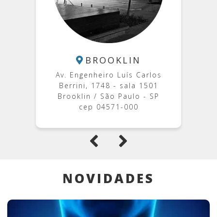
(11) 2365-7164
CLINICA.KNACK@HOTMAIL.COM
BROOKLIN
RAFAEL.KNACK@EINSTEIN.COM
Av. Engenheiro Luís Carlos
Berrini, 1748 - sala 1501
@CLINICAKNACK
Brooklin / São Paulo - SP
cep 04571-000
ENTRE EM CONTATO
NOVIDADES